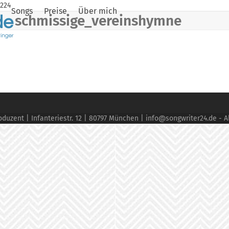
8224
Songs
Preise
Über mich
schmissige_vereinshymne
duzent | Infanteriestr. 12 | 80797 München | info@songwriter24.de - A