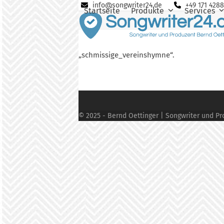
Skip
info@songwriter24.de
+49 171 428
Startseite
Produkte
Services
to
content
„schmissige_vereinshymne“.
© 2025 - Bernd Oettinger | Songwriter und Pro