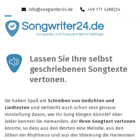
Skip
info@songwriter24.de
+49 171 4288224
to
content
Open
Close
mobile
mobile
menu
menu
Lassen Sie Ihre selbst
geschriebenen Songtexte
vertonen.
Sie haben Spaß am
Schreiben von Gedichten und
Liedtexten
und vielleicht auch schon eine genaue
Vorstellung davon, wie Ihr Song klingen könnte? Aber
leider kennen Sie niemanden, der
Ihren Songtext vertonen
könnte, so dass aus den Worten eine Melodie, aus den
Silben ein Rhythmus und aus der Stimmung die Harmonien