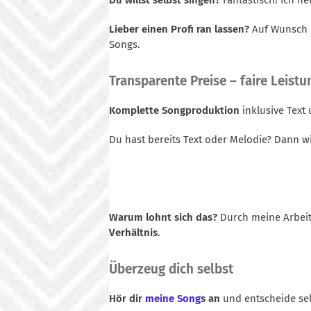
Du willst selbst singen?
Fantastisch! Ich he
Lieber einen Profi ran lassen?
Auf Wunsch o
Songs.
Transparente Preise – faire Leistu
Komplette Songproduktion
inklusive Text
Du hast bereits Text oder Melodie? Dann w
Warum lohnt sich das?
Durch meine Arbeit
Verhältnis
.
Überzeug dich selbst
Hör dir
meine Song
s an
und entscheide selb