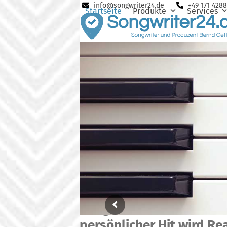
Skip
info@songwriter24.de
+49 171 428
Startseite
Produkte
Services
to
content
Song schreiben lassen &
persönlicher Hit wird Rea