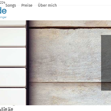
8224
Songs
Preise
Über mich
 Song produzieren lassen – Dein
lität