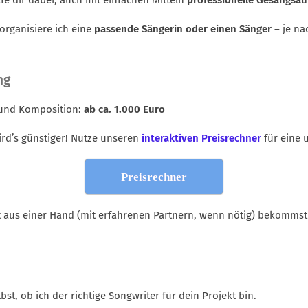
lfe dir dabei, auch mit einfachen Mitteln
professionelle Gesangsa
rganisiere ich eine
passende Sängerin oder einen Sänger
– je na
ng
 und Komposition:
ab ca. 1.000 Euro
ird’s günstiger! Nutze unseren
interaktiven Preisrechner
für eine 
Preisrechner
 aus einer Hand (mit erfahrenen Partnern, wenn nötig) bekommst
st, ob ich der richtige Songwriter für dein Projekt bin.