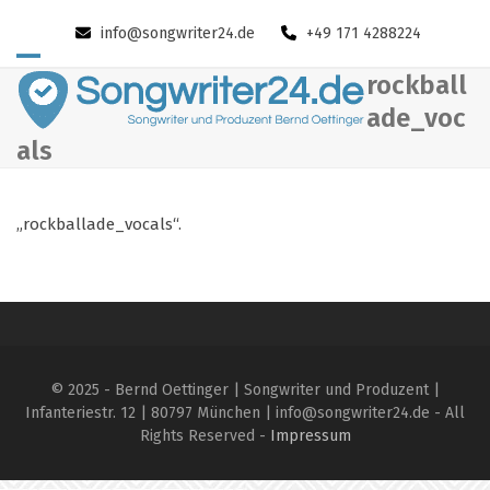
Skip
info@songwriter24.de
+49 171 4288224
to
content
Open
Close
rockball
mobile
mobile
ade_voc
als
menu
menu
„rockballade_vocals“.
© 2025 - Bernd Oettinger | Songwriter und Produzent |
Infanteriestr. 12 | 80797 München | info@songwriter24.de - All
Rights Reserved -
Impressum