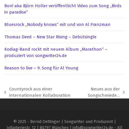
Bon! aka Björn Holler veröffentlicht Video zum Song „Birds
in paradise“
Bluesrock „Nobody knows“ mit und von Al Franzman
Thomas Deed – New Star Rising – Debütsingle
Kodiag-Band rockt mit neuem Album „Marathon“ –
produziert von songwriter24.de
Reason to live – 9. Song für Al Young
Countyrock aus einer
Neues aus der
vorheriger
Nächster
internationalen Kollaboration
Songschmiede…
Beitrag:
Beitrag:
© 2025 - Bernd Oettinger | Songwriter und Produzent |
Infanteriestr. 12 | 80797 München | info@songwriter24.de - All