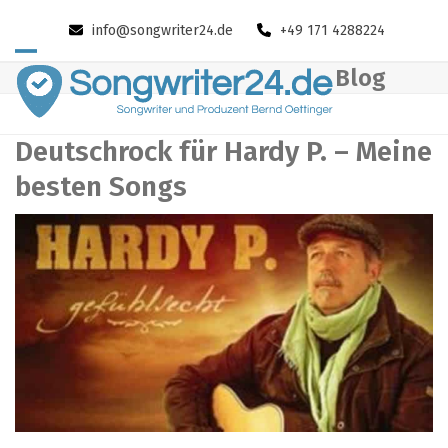
Skip
info@songwriter24.de
+49 171 4288224
to
content
Open
Close
Blog
mobile
mobile
menu
menu
Deutschrock für Hardy P. – Meine
besten Songs