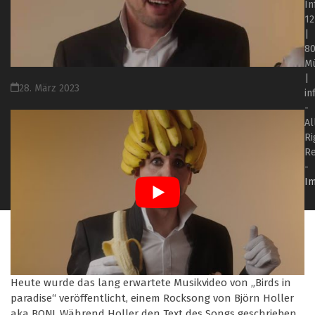
In
12
|
8
M
|
28. März 2023
in
-
Al
Ri
R
-
I
Heute wurde das lang erwartete Musikvideo von „Birds in
paradise“ veröffentlicht, einem Rocksong von Björn Holler
aka BON!. Während Holler den Text des Songs geschrieben